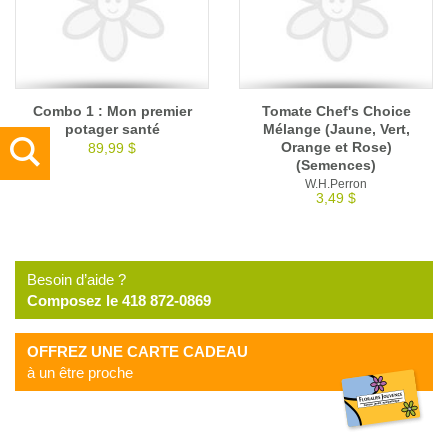
Combo 1 : Mon premier
Tomate Chef's Choice
potager santé
Mélange (Jaune, Vert,
Orange et Rose)
89,99 $
(Semences)
W.H.Perron
3,49 $
Besoin d’aide ?
Composez le 418 872-0869
OFFREZ UNE CARTE CADEAU
à un être proche