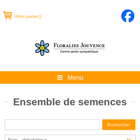
Votre panier
(
)
Menu
À propos
Ensemble de semences
La boutique
Promotions et évènements
Rechercher
Conseils
Nom - alphabétique