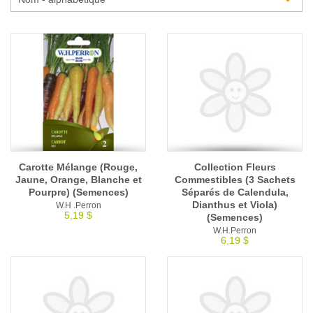
Glossaire
Calendrier horticole
Emplois
Service à la clientèle
Nous joindre
Carotte Mélange (Rouge,
Collection Fleurs
Jaune, Orange, Blanche et
Commestibles (3 Sachets
Pourpre) (Semences)
Séparés de Calendula,
Dianthus et Viola)
W.H .Perron
5,19 $
(Semences)
W.H.Perron
6,19 $